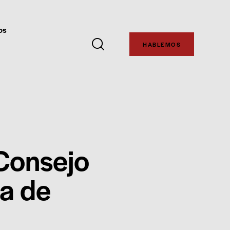
os
HABLEMOS
 Consejo
ia de