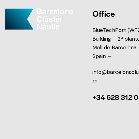
Office
BlueTechPort (WTC
Building – 2ª plant
Moll de Barcelona
Spain —
info@barcelonaclu
m
+34 628 312 