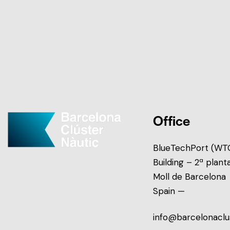
Office
BlueTechPort (WTC
Building – 2ª plant
Moll de Barcelona
Spain —
info@barcelonaclu