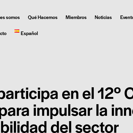
es somos
Qué Hacemos
Miembros
Noticias
Event
cto
Español
 participa en el 12º
ara impulsar la inn
bilidad del sector