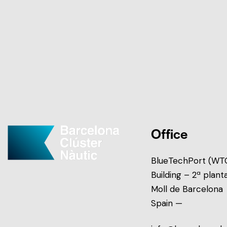
Office
BlueTechPort (WTC
Building – 2ª plant
Moll de Barcelona
Spain —