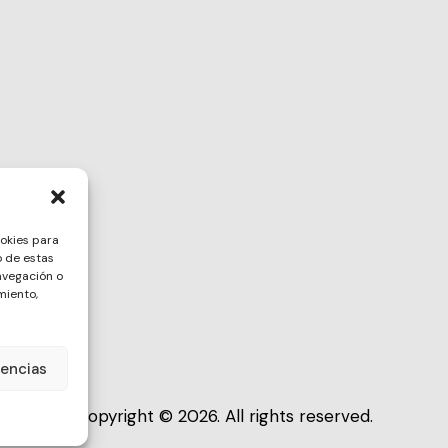
ookies para
o de estas
avegación o
miento,
rencias
Copyright © 2026. All rights reserved.