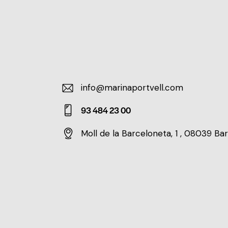
info@marinaportvell.com
E-
93 484 23 00
m
Ph
ail:
Moll de la Barceloneta, 1 , 08039 Ba
on
Ad
e:
dr
es
s: