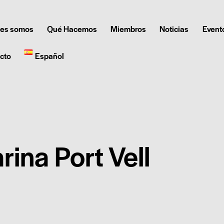
es somos
Qué Hacemos
Miembros
Noticias
Event
cto
Español
rina Port Vell