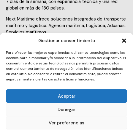
7 días de la semana, con experiencia técnica y una red
global en más de 150 países.
Next Maritime ofrece soluciones integradas de transporte
marítimo y logística: Agencia marítima, Logística, Aduanas,
Servicios marítimos
Gestionar consentimiento
Para ofrecer las mejores experiencias, utilizamos tecnologías como las
cookies para almacenar y/o acceder a la información del dispositivo. El
consentimiento de estas tecnologías nos permitirá procesar datos
como el comportamiento de navegación o las identificaciones únicas
barcelona@nextmaritime.com
en este sitio. No consentir o retirar el consentimiento, puede afectar
negativamente a ciertas características y funciones.
E-
977254318
m
Ph
Aceptar
ail:
Marina Port Tarraco Moll de Leida B4 43004
on
Tarragona
Denegar
Ad
e:
dr
Ver preferencias
es