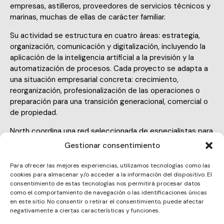
empresas, astilleros, proveedores de servicios técnicos y
marinas, muchas de ellas de carácter familiar.
Su actividad se estructura en cuatro áreas: estrategia,
organización, comunicación y digitalización, incluyendo la
aplicación de la inteligencia artificial a la previsión y la
automatización de procesos. Cada proyecto se adapta a
una situación empresarial concreta: crecimiento,
reorganización, profesionalización de las operaciones o
preparación para una transición generacional, comercial o
de propiedad.
North coordina una red seleccionada de especialistas para
que el cliente mantenga un único punto de contacto
Gestionar consentimiento
durante todo el proyecto. La discreción, el rigor y la
continuidad definen su forma de trabajo.
Para ofrecer las mejores experiencias, utilizamos tecnologías como las
cookies para almacenar y/o acceder a la información del dispositivo. El
Business Made Simple.
consentimiento de estas tecnologías nos permitirá procesar datos
como el comportamiento de navegación o las identificaciones únicas
en este sitio. No consentir o retirar el consentimiento, puede afectar
negativamente a ciertas características y funciones.