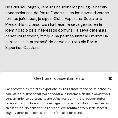
Des del seu origen, l’entitat ha treballat per aglutinar als
concessionaris de Ports Esportius, en les seves diverses
formes jurídiques, ja siguin Clubs Esportius, Societats
Mercantils o Consorcis i ha basat la seva gestió en la
identificació dels interessos comuns i la seva defensa i
desenvolupament, fet que ha permès unificar i millorar la
qualitat en la prestació de serveis a tots els Ports
Esportius Catalans.
Gestionar consentimiento
info@acpet.es
Para ofrecer las mejores experiencias, utilizamos tecnologías como las
E-
cookies para almacenar y/o acceder a la información del dispositivo. El
934151301
m
consentimiento de estas tecnologías nos permitirá procesar datos
Ph
como el comportamiento de navegación o las identificaciones únicas
ail:
Carrer de Balmes, 156, Eixample, 08008 Barcelona
en este sitio. No consentir o retirar el consentimiento, puede afectar
on
negativamente a ciertas características y funciones.
Ad