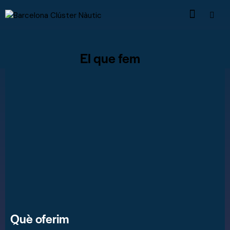
El que fem
Què oferim