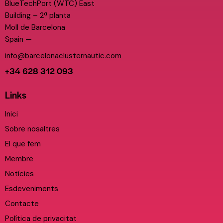
BlueTechPort (WTC) East
Building – 2ª planta
Moll de Barcelona
Spain —
info@barcelonaclusternautic.com
+34 628 312 093
Links
Inici
Sobre nosaltres
El que fem
Membre
Notícies
Esdeveniments
Contacte
Política de privacitat