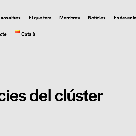
 nosaltres
El que fem
Membres
Notícies
Esdeveni
cte
Català
cies del clúster