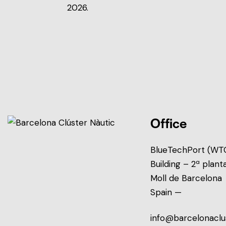
2026.
Office
BlueTechPort (WTC
Building – 2ª plant
Moll de Barcelona
Spain —
info@barcelonaclu