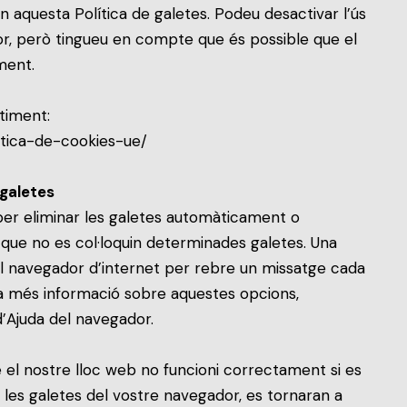
n aquesta Política de galetes. Podeu desactivar l’ús
or, però tingueu en compte que és possible que el
ment.
timent:
itica-de-cookies-ue/
 galetes
 per eliminar les galetes automàticament o
ue no es col·loquin determinades galetes. Una
del navegador d’internet per rebre un missatge cada
 a més informació sobre aquestes opcions,
d’Ajuda del navegador.
el nostre lloc web no funcioni correctament si es
u les galetes del vostre navegador, es tornaran a