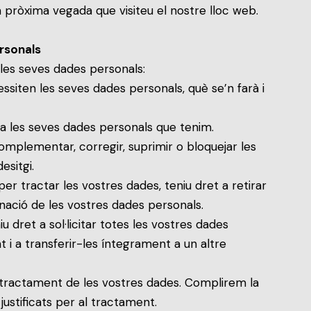
 pròxima vegada que visiteu el nostre lloc web.
ersonals
les seves dades personals:
ssiten les seves dades personals, què se’n farà i
 a les seves dades personals que tenim.
complementar, corregir, suprimir o bloquejar les
sitgi.
r tractar les vostres dades, teniu dret a retirar
minació de les vostres dades personals.
iu dret a sol·licitar totes les vostres dades
 i a transferir-les íntegrament a un altre
 tractament de les vostres dades. Complirem la
 justificats per al tractament.