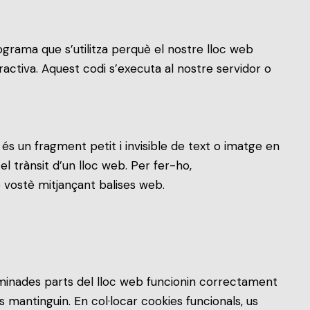
grama que s’utilitza perquè el nostre lloc web
activa. Aquest codi s’executa al nostre servidor o
 és un fragment petit i invisible de text o imatge en
el trànsit d’un lloc web. Per fer-ho,
ostè mitjançant balises web.
minades parts del lloc web funcionin correctament
s mantinguin. En col·locar cookies funcionals, us