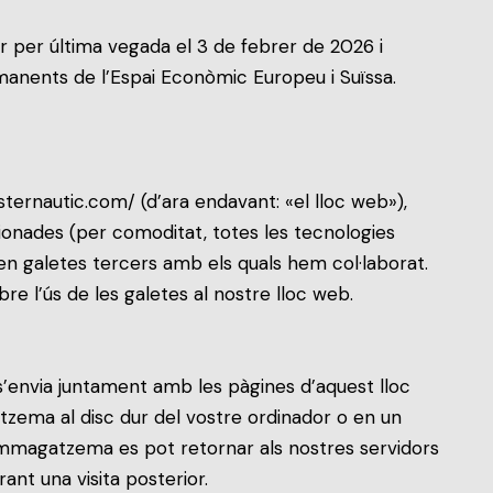
ar per última vegada el 3 de febrer de 2026 i
ermanents de l’Espai Econòmic Europeu i Suïssa.
sternautic.com/
(d’ara endavant: «el lloc web»),
acionades (per comoditat, totes les tecnologies
n galetes tercers amb els quals hem col·laborat.
e l’ús de les galetes al nostre lloc web.
e s’envia juntament amb les pàgines d’aquest lloc
ema al disc dur del vostre ordinador o en un
i emmagatzema es pot retornar als nostres servidors
ant una visita posterior.