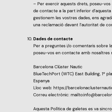
– Per exercir aquests drets, poseu-vos
de contacte a la part inferior d’aquesta
gestionem les vostres dades, ens agrad
una reclamació davant l’autoritat de con
Dades de contacte
Per a preguntes i/o comentaris sobre la 
poseu-vos en contacte amb nosaltres m
Barcelona Clúster Nautic
BlueTechPort (WTC) East Building, 1ª pl
Espanya
Lloc web:
https://barcelonaclusternaut
Correu electrònic:
mailto:info@barcelo
Aquesta Política de galetes es va sincr