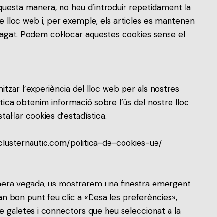
D’aquesta manera, no heu d’introduir repetidament la
e lloc web i, per exemple, els articles es mantenen
 pagat. Podem col·locar aquestes cookies sense el
mitzar l’experiència del lloc web per als nostres
tica obtenim informació sobre l’ús del nostre lloc
l·lar cookies d’estadística.
clusternautic.com/politica-de-cookies-ue/
imera vegada, us mostrarem una finestra emergent
an bon punt feu clic a «Desa les preferències»,
de galetes i connectors que heu seleccionat a la