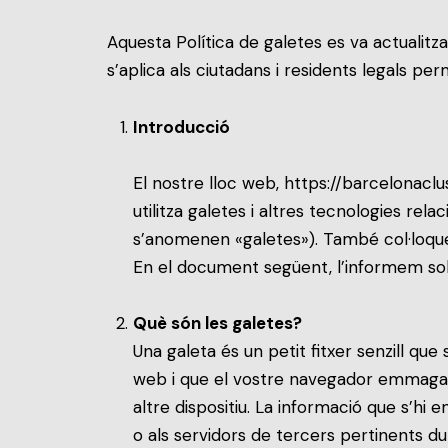
Aquesta Política de galetes es va actualitz
s’aplica als ciutadans i residents legals p
Introducció
El nostre lloc web,
https://barcelonaclu
utilitza galetes i altres tecnologies rel
s’anomenen «galetes»). També col·loque
En el document següent, l’informem sobr
Què són les galetes?
Una galeta és un petit fitxer senzill qu
web i que el vostre navegador emmagatz
altre dispositiu. La informació que s’h
o als servidors de tercers pertinents dur