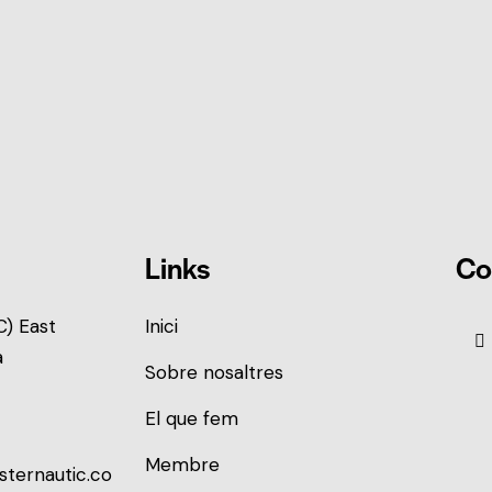
Links
Co
) East
Inici
a
Sobre nosaltres
El que fem
Membre
sternautic.co