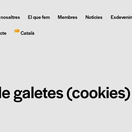
 nosaltres
El que fem
Membres
Notícies
Esdeveni
cte
Català
de galetes (cookies)