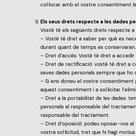
col·locar amb el vostre consentiment la
Els seus drets respecte a les dades p
Vostè té els següents drets respecte a 
– Vostè té dret a saber per què es nece
durant quant de temps es conservaran.
– Dret d’accés: Vostè té dret a accedir
– Dret de rectificació: vostè té dret a 
seves dades personals sempre que ho de
– Si ens doneu el vostre consentiment pe
aquest consentiment i a sol·licitar l’eli
– Dret a la portabilitat de les dades: ten
personals al responsable del tractament
responsable del tractament.
– Dret d’oposició: podeu oposar-vos al
vostra sol·licitud, tret que hi hagi motius