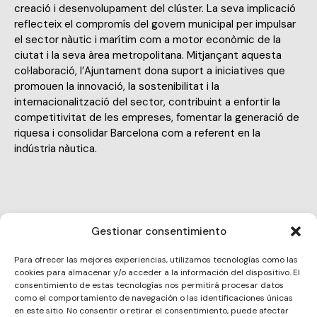
creació i desenvolupament del clúster. La seva implicació
reflecteix el compromís del govern municipal per impulsar
el sector nàutic i marítim com a motor econòmic de la
ciutat i la seva àrea metropolitana. Mitjançant aquesta
col·laboració, l’Ajuntament dona suport a iniciatives que
promouen la innovació, la sostenibilitat i la
internacionalització del sector, contribuint a enfortir la
competitivitat de les empreses, fomentar la generació de
riquesa i consolidar Barcelona com a referent en la
indústria nàutica.
Gestionar consentimiento
roger.mazariegos@barcelonactiva.cat
Para ofrecer las mejores experiencias, utilizamos tecnologías como las
E-
cookies para almacenar y/o acceder a la información del dispositivo. El
934027000
m
consentimiento de estas tecnologías nos permitirá procesar datos
Ph
como el comportamiento de navegación o las identificaciones únicas
ail:
Pl. de Sant Jaume, 1, Ciutat Vella, 08002 Barcelona
en este sitio. No consentir o retirar el consentimiento, puede afectar