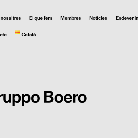
 nosaltres
El que fem
Membres
Notícies
Esdeveni
cte
Català
ruppo Boero