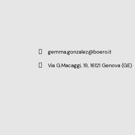
gemma.gonzalez@boero.it
E-
Via G.Macaggi, 19, 16121 Genova (GE)
m
Ad
ail:
dr
es
s: