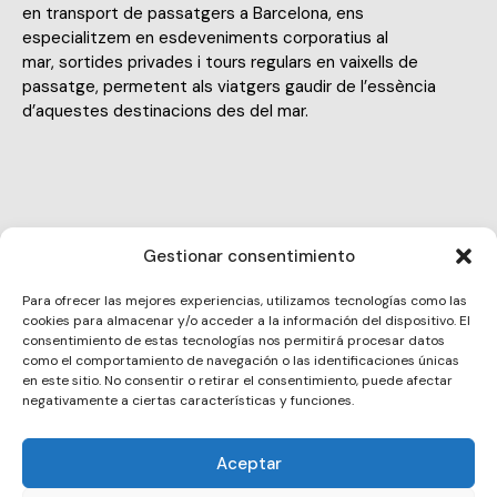
en transport de passatgers a Barcelona, ens
especialitzem en esdeveniments corporatius al
mar, sortides privades i tours regulars en vaixells de
passatge, permetent als viatgers gaudir de l’essència
d’aquestes destinacions des del mar.
Gestionar consentimiento
kiko@thisismed.com
E-
Para ofrecer las mejores experiencias, utilizamos tecnologías como las
936815854
cookies para almacenar y/o acceder a la información del dispositivo. El
m
Ph
consentimiento de estas tecnologías nos permitirá procesar datos
ail:
Port Marina Vela Passeig de Sant Joan de Borbó, 103
como el comportamiento de navegación o las identificaciones únicas
on
en este sitio. No consentir o retirar el consentimiento, puede afectar
Local 6 - 08039 Barcelona
Ad
negativamente a ciertas características y funciones.
e:
dr
Aceptar
es
Copyright © 2026. All rights reserved.