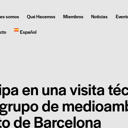
es somos
Qué Hacemos
Miembros
Noticias
Event
cto
Español
ipa en una visita té
 grupo de medioamb
to de Barcelona