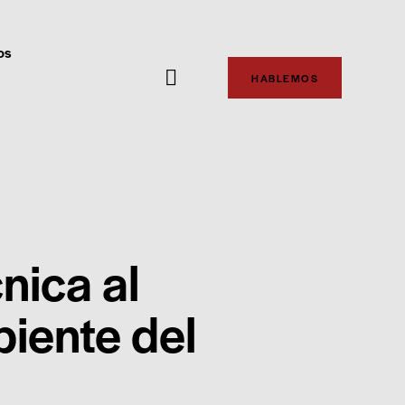
os
HABLEMOS
cnica al
iente del