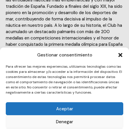
tradición de España. Fundado a finales del siglo XIX, ha sido
pionero en la promoción y desarrollo de los deportes de
mar, contribuyendo de forma decisiva al impulso de la
náutica en nuestro país. A lo largo de su historia, el Club ha
acumulado un destacado palmarés con más de 200
medallas en competiciones internacionales y el honor de
haber conquistado la primera medalla olímpica para España
en 1932.
Gestionar consentimiento
Para ofrecer las mejores experiencias, utilizamos tecnologías como las
cookies para almacenar y/o acceder a la información del dispositivo. El
consentimiento de estas tecnologías nos permitirá procesar datos
como el comportamiento de navegación o las identificaciones únicas
en este sitio. No consentir o retirar el consentimiento, puede afectar
club@maritimbarcelona.org
negativamente a ciertas características y funciones.
E-
932 21 73 94
m
Aceptar
Ph
ail:
Moll d’Espanya, s/n 08039 – Barcelona
on
Denegar
Ad
e: