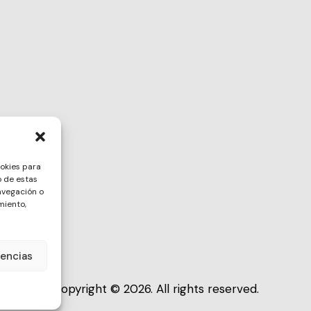
ookies para
o de estas
avegación o
miento,
rencias
Copyright © 2026. All rights reserved.