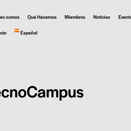
es somos
Qué Hacemos
Miembros
Noticias
Event
cto
Español
ecnoCampus