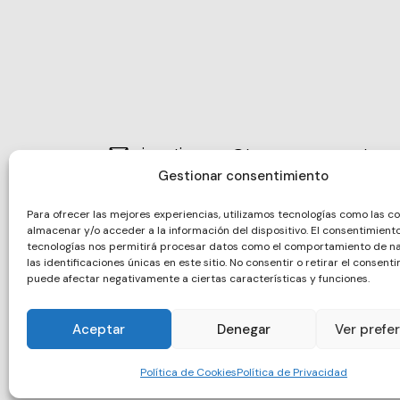
jmartinezma@tecnocampus.cat
E-
Gestionar consentimiento
93 169 65 00
m
Ph
Para ofrecer las mejores experiencias, utilizamos tecnologías como las c
ail:
almacenar y/o acceder a la información del dispositivo. El consentimient
Av. Ernest Lluch, 32
08302 Mataró
on
tecnologías nos permitirá procesar datos como el comportamiento de n
Ad
las identificaciones únicas en este sitio. No consentir o retirar el consenti
e:
puede afectar negativamente a ciertas características y funciones.
dr
es
Aceptar
Denegar
Ver prefe
s:
Política de Cookies
Política de Privacidad