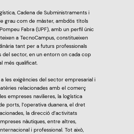
Logística, Cadena de Subministraments i
de grau com de màster, ambdós títols
at Pompeu Fabra (UPF), amb un perfil únic
rteixen a TecnoCampus, constitueixen
inària tant per a futurs professionals
 del sector, en un entorn on cada cop
 més qualificat.
a les exigències del sector empresarial i
 matèries relacionades amb el comerç
 les empreses navilieres, la logística
de ports, l’operativa duanera, el dret
cionades, la direcció d’activitats
’empreses nàutiques, entre altres,
ternacional i professional. Tot això,