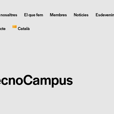
 nosaltres
El que fem
Membres
Notícies
Esdeveni
cte
Català
ecnoCampus