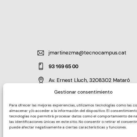
jmartinezma@tecnocampus.cat
E-
93 169 65 00
m
Ph
ail:
Av. Ernest Lluch, 32
08302 Mataró
on
Ad
e:
Gestionar consentimiento
dr
es
Para ofrecer las mejores experiencias, utilizamos tecnologías como las c
almacenar y/o acceder a la información del dispositivo. El consentimient
s:
tecnologías nos permitirá procesar datos como el comportamiento de n
las identificaciones únicas en este sitio. No consentir o retirar el consenti
puede afectar negativamente a ciertas características y funciones.