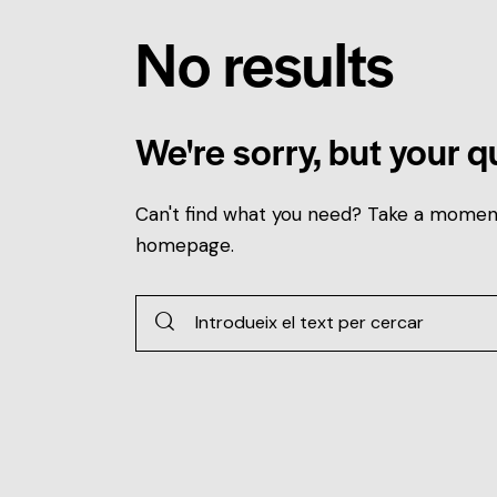
No results
We're sorry, but your 
Can't find what you need? Take a momen
homepage
.