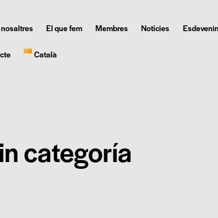
 nosaltres
El que fem
Membres
Notícies
Esdeveni
cte
Català
in categoría