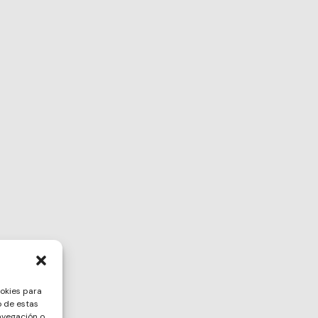
ookies para
o de estas
avegación o