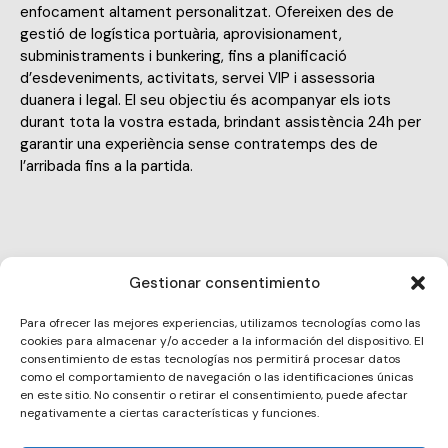
enfocament altament personalitzat. Ofereixen des de
gestió de logística portuària, aprovisionament,
subministraments i bunkering, fins a planificació
d’esdeveniments, activitats, servei VIP i assessoria
duanera i legal. El seu objectiu és acompanyar els iots
durant tota la vostra estada, brindant assistència 24h per
garantir una experiència sense contratemps des de
l’arribada fins a la partida.
Gestionar consentimiento
info@hello-yachts.com
Para ofrecer las mejores experiencias, utilizamos tecnologías como las
E-
cookies para almacenar y/o acceder a la información del dispositivo. El
647 355 459
m
consentimiento de estas tecnologías nos permitirá procesar datos
Ph
como el comportamiento de navegación o las identificaciones únicas
ail:
Paseo Juan de Borbón 92, 08003
en este sitio. No consentir o retirar el consentimiento, puede afectar
on
negativamente a ciertas características y funciones.
Ad
e: