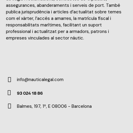
assegurances, abanderaments i serveis de port. També
publica jurisprudència i articles d’actualitat sobre temes
com el xàrter, l’accés a amarres, la matrícula fiscal i
responsabilitats marítimes, facilitant un suport
professional i actualitzat per a armadors, patrons i
empreses vinculades al sector náutic.
info@nauticalegal.com
E-
93 024 18 86
m
Ph
ail:
Balmes, 197, 1º, E 08006 - Barcelona
on
Ad
e:
dr
es