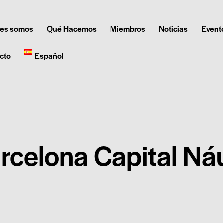
es somos
Qué Hacemos
Miembros
Noticias
Event
cto
Español
rcelona Capital Ná