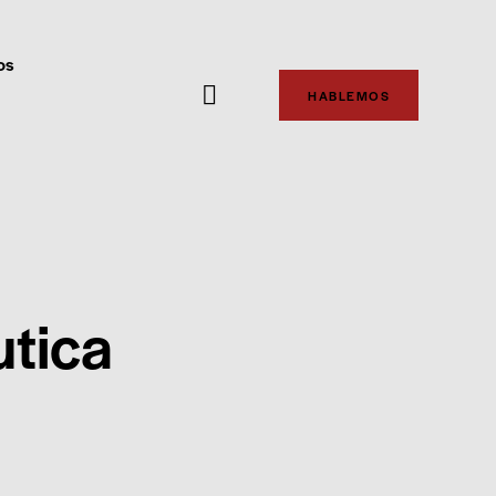
os
HABLEMOS
utica