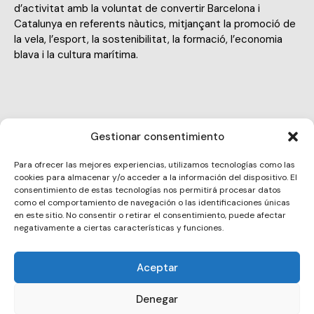
d’activitat amb la voluntat de convertir Barcelona i
Catalunya en referents nàutics, mitjançant la promoció de
la vela, l’esport, la sostenibilitat, la formació, l’economia
blava i la cultura marítima.
Gestionar consentimiento
info@fbcn.cat
Para ofrecer las mejores experiencias, utilizamos tecnologías como las
E-
cookies para almacenar y/o acceder a la información del dispositivo. El
935 57 97 00
m
consentimiento de estas tecnologías nos permitirá procesar datos
Ph
como el comportamiento de navegación o las identificaciones únicas
ail:
Moll de Llevant, 1 08039 Barcelona
en este sitio. No consentir o retirar el consentimiento, puede afectar
on
negativamente a ciertas características y funciones.
Ad
e:
dr
Aceptar
es
Copyright © 2026. All rights reserved.
s:
Denegar