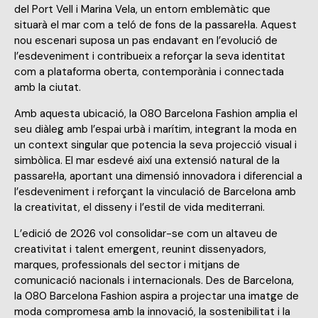
del Port Vell i Marina Vela, un entorn emblemàtic que
situarà el mar com a teló de fons de la passarel·la. Aquest
nou escenari suposa un pas endavant en l’evolució de
l’esdeveniment i contribueix a reforçar la seva identitat
com a plataforma oberta, contemporània i connectada
amb la ciutat.
Amb aquesta ubicació, la 080 Barcelona Fashion amplia el
seu diàleg amb l’espai urbà i marítim, integrant la moda en
un context singular que potencia la seva projecció visual i
simbòlica. El mar esdevé així una extensió natural de la
passarel·la, aportant una dimensió innovadora i diferencial a
l’esdeveniment i reforçant la vinculació de Barcelona amb
la creativitat, el disseny i l’estil de vida mediterrani.
L’edició de 2026 vol consolidar-se com un altaveu de
creativitat i talent emergent, reunint dissenyadors,
marques, professionals del sector i mitjans de
comunicació nacionals i internacionals. Des de Barcelona,
la 080 Barcelona Fashion aspira a projectar una imatge de
moda compromesa amb la innovació, la sostenibilitat i la