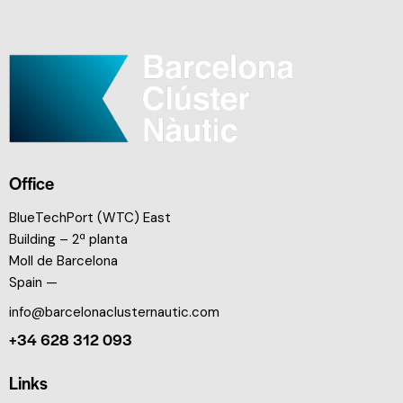
Office
BlueTechPort (WTC) East
Building – 2ª planta
Moll de Barcelona
Spain —
info@barcelonaclusternautic.com
+34 628 312 093
Links