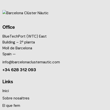
Office
BlueTechPort (WTC) East
Building – 2ª planta
Moll de Barcelona
Spain —
info@barcelonaclusternautic.com
+34 628 312 093
Links
Inici
Sobre nosaltres
El que fem