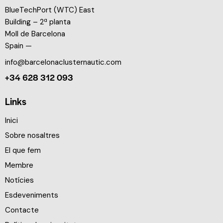
BlueTechPort (WTC) East
Building – 2ª planta
Moll de Barcelona
Spain —
info@barcelonaclusternautic.com
+34 628 312 093
Links
Inici
Sobre nosaltres
El que fem
Membre
Notícies
Esdeveniments
Contacte