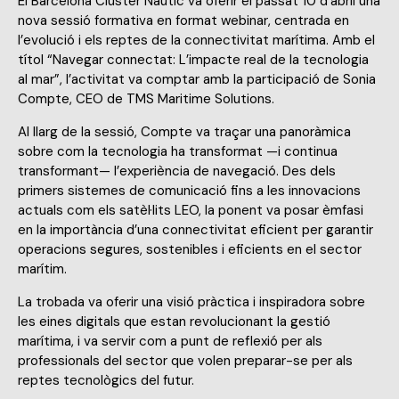
El Barcelona Clúster Nàutic va oferir el passat 10 d’abril una
nova sessió formativa en format webinar, centrada en
l’evolució i els reptes de la connectivitat marítima. Amb el
títol “Navegar connectat: L’impacte real de la tecnologia
al mar”, l’activitat va comptar amb la participació de Sonia
Compte, CEO de TMS Maritime Solutions.
Al llarg de la sessió, Compte va traçar una panoràmica
sobre com la tecnologia ha transformat —i continua
transformant— l’experiència de navegació. Des dels
primers sistemes de comunicació fins a les innovacions
actuals com els satèl·lits LEO, la ponent va posar èmfasi
en la importància d’una connectivitat eficient per garantir
operacions segures, sostenibles i eficients en el sector
marítim.
La trobada va oferir una visió pràctica i inspiradora sobre
les eines digitals que estan revolucionant la gestió
marítima, i va servir com a punt de reflexió per als
professionals del sector que volen preparar-se per als
reptes tecnològics del futur.