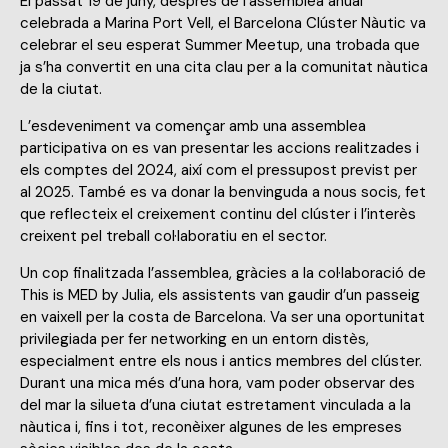
El passat 19 de juny, després de l’assemblea anual
celebrada a Marina Port Vell, el Barcelona Clúster Nàutic va
celebrar el seu esperat Summer Meetup, una trobada que
ja s’ha convertit en una cita clau per a la comunitat nàutica
de la ciutat.
L’esdeveniment va començar amb una assemblea
participativa on es van presentar les accions realitzades i
els comptes del 2024, així com el pressupost previst per
al 2025. També es va donar la benvinguda a nous socis, fet
que reflecteix el creixement continu del clúster i l’interès
creixent pel treball col·laboratiu en el sector.
Un cop finalitzada l’assemblea, gràcies a la col·laboració de
This is MED by Julia, els assistents van gaudir d’un passeig
en vaixell per la costa de Barcelona. Va ser una oportunitat
privilegiada per fer networking en un entorn distès,
especialment entre els nous i antics membres del clúster.
Durant una mica més d’una hora, vam poder observar des
del mar la silueta d’una ciutat estretament vinculada a la
nàutica i, fins i tot, reconèixer algunes de les empreses