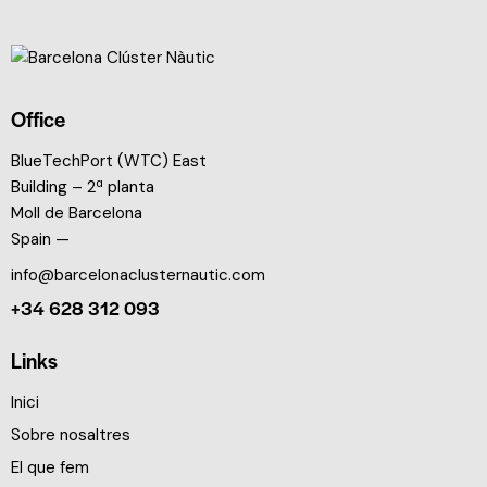
Office
BlueTechPort (WTC) East
Building – 2ª planta
Moll de Barcelona
Spain —
info@barcelonaclusternautic.com
+34 628 312 093
Links
Inici
Sobre nosaltres
El que fem