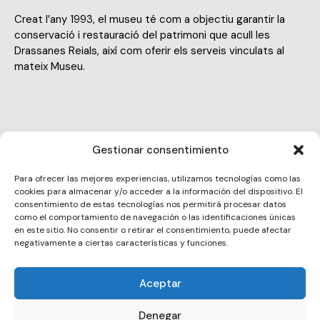
Creat l’any 1993, el museu té com a objectiu garantir la
conservació i restauració del patrimoni que acull les
Drassanes Reials, així com oferir els serveis vinculats al
mateix Museu.
Gestionar consentimiento
informacio@mmb.cat
Para ofrecer las mejores experiencias, utilizamos tecnologías como las
E-
cookies para almacenar y/o acceder a la información del dispositivo. El
933 429 920
m
consentimiento de estas tecnologías nos permitirá procesar datos
Ph
como el comportamiento de navegación o las identificaciones únicas
ail:
Avinguda de les Drassanes, s/n 08001 Barcelona
en este sitio. No consentir o retirar el consentimiento, puede afectar
on
negativamente a ciertas características y funciones.
Ad
e:
dr
Aceptar
es
Copyright © 2026. All rights reserved.
s:
Denegar