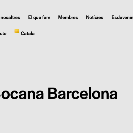
 nosaltres
El que fem
Membres
Notícies
Esdeveni
cte
Català
ocana Barcelona