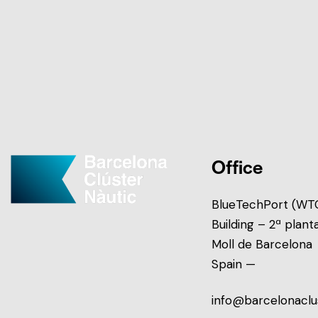
Office
BlueTechPort (WTC
Building – 2ª plant
Moll de Barcelona
Spain —
info@barcelonaclu