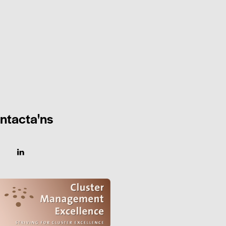
ntacta'ns