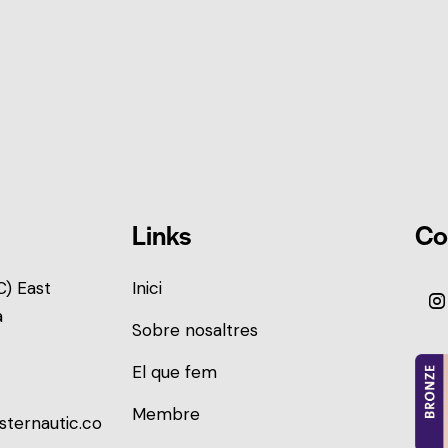
Links
Co
) East
Inici
a
Sobre nosaltres
El que fem
Membre
sternautic.co