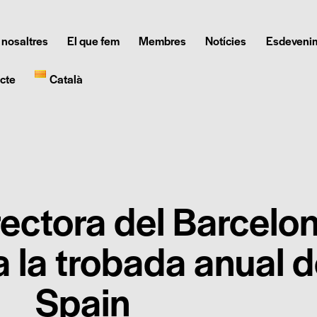
 nosaltres
El que fem
Membres
Notícies
Esdeveni
cte
Català
rectora del Barcelo
 a la trobada anual
Spain