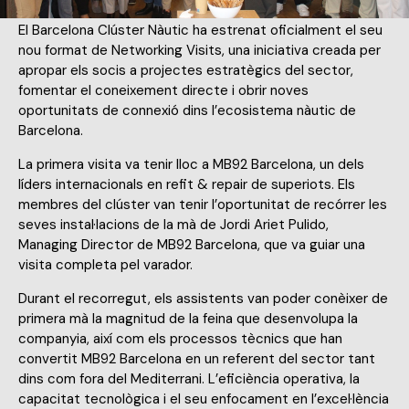
El Barcelona Clúster Nàutic ha estrenat oficialment el seu
nou format de Networking Visits, una iniciativa creada per
apropar els socis a projectes estratègics del sector,
fomentar el coneixement directe i obrir noves
oportunitats de connexió dins l’ecosistema nàutic de
Barcelona.
La primera visita va tenir lloc a MB92 Barcelona, un dels
líders internacionals en refit & repair de superiots. Els
membres del clúster van tenir l’oportunitat de recórrer les
seves instal·lacions de la mà de Jordi Ariet Pulido,
Managing Director de MB92 Barcelona, que va guiar una
visita completa pel varador.
Durant el recorregut, els assistents van poder conèixer de
primera mà la magnitud de la feina que desenvolupa la
companyia, així com els processos tècnics que han
convertit MB92 Barcelona en un referent del sector tant
dins com fora del Mediterrani. L’eficiència operativa, la
capacitat tecnològica i el seu enfocament en l’excel·lència