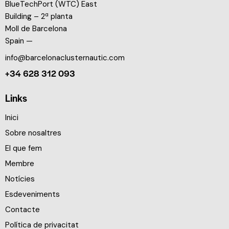
BlueTechPort (WTC) East
Building – 2ª planta
Moll de Barcelona
Spain —
info@barcelonaclusternautic.com
+34 628 312 093
Links
Inici
Sobre nosaltres
El que fem
Membre
Notícies
Esdeveniments
Contacte
Política de privacitat