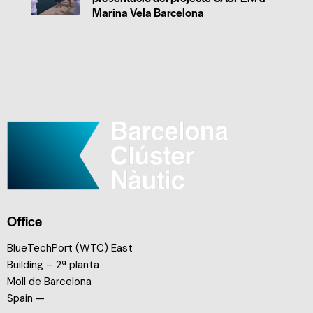
Marina Vela Barcelona
Office
BlueTechPort (WTC) East
Building – 2ª planta
Moll de Barcelona
Spain —