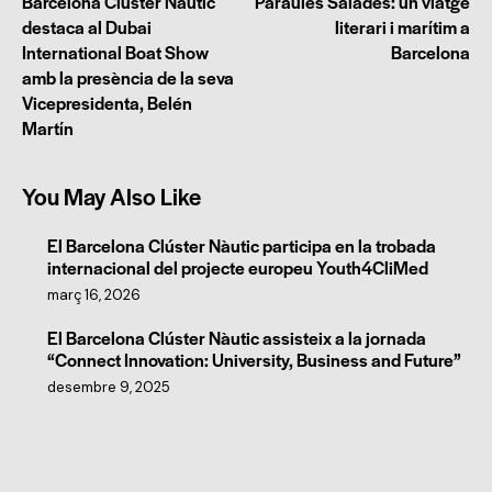
Barcelona Clúster Nàutic
Paraules Salades: un viatge
destaca al Dubai
literari i marítim a
International Boat Show
Barcelona
amb la presència de la seva
Vicepresidenta, Belén
Martín
You May Also Like
El Barcelona Clúster Nàutic participa en la trobada
internacional del projecte europeu Youth4CliMed
març 16, 2026
El Barcelona Clúster Nàutic assisteix a la jornada
“Connect Innovation: University, Business and Future”
desembre 9, 2025