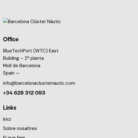
Office
BlueTechPort (WTC) East
Building – 2ª planta
Moll de Barcelona
Spain —
info@barcelonaclusternautic.com
+34 628 312 093
Links
Inici
Sobre nosaltres
El que fem