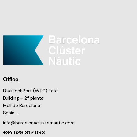
Office
BlueTechPort (WTC) East
Building – 2ª planta
Moll de Barcelona
Spain —
info@barcelonaclusternautic.com
+34 628 312 093