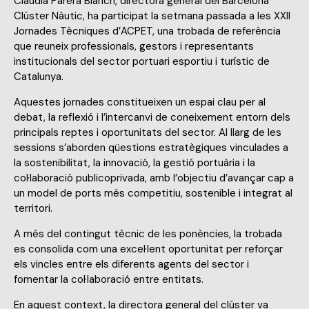
Clàudia Parera Blanch, directora general del Barcelona
Clúster Nàutic, ha participat la setmana passada a les XXII
Jornades Tècniques d’ACPET, una trobada de referència
que reuneix professionals, gestors i representants
institucionals del sector portuari esportiu i turístic de
Catalunya.
Aquestes jornades constitueixen un espai clau per al
debat, la reflexió i l’intercanvi de coneixement entorn dels
principals reptes i oportunitats del sector. Al llarg de les
sessions s’aborden qüestions estratègiques vinculades a
la sostenibilitat, la innovació, la gestió portuària i la
col·laboració publicoprivada, amb l’objectiu d’avançar cap a
un model de ports més competitiu, sostenible i integrat al
territori.
A més del contingut tècnic de les ponències, la trobada
es consolida com una excel·lent oportunitat per reforçar
els vincles entre els diferents agents del sector i
fomentar la col·laboració entre entitats.
En aquest context, la directora general del clúster va