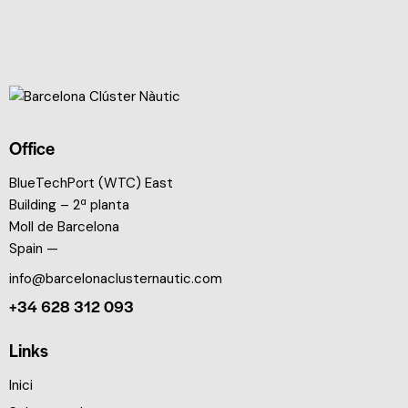
Office
BlueTechPort (WTC) East
Building – 2ª planta
Moll de Barcelona
Spain —
info@barcelonaclusternautic.com
+34 628 312 093
Links
Inici