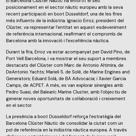
El Barcelona Clúster Nàutic ha enfortit el seu
posicionament en el sector nàutic europeu amb la seva
recent participació en boot Düsseldorf, una de les fires
més influents de la indústria. Ignacio Erroz, president del
Clúster, va representar l’entitat en aquest esdeveniment
de referència internacional, reafirmant el compromís de
Barcelona amb la innovació i l’excel·lència nàutica.
Durant la fira, Erroz va estar acompanyat per David Pino, de
Port Vell Barcelona, i va mostrar el seu suport a membres
destacats del Clúster com Marc de Antonio Altimira, de
DeAntonio Yachts; Marieli S. de Solé, de Marine Engines and
Generators; Eduard Solà, de BA Advocacia; i Xavier Garcia
Camps, de ACPET. A més, es van explorar sinergies amb
Pedro Suasi, del Balearic Marine Cluster, amb l’objectiu de
generar noves oportunitats de col·laboració i creixement
en el sector.
La presència a boot Düsseldorf reforça l’estratègia del
Barcelona Clúster Nàutic de consolidar la ciutat com un
pol de referència en la indústria nàutica europea. A través